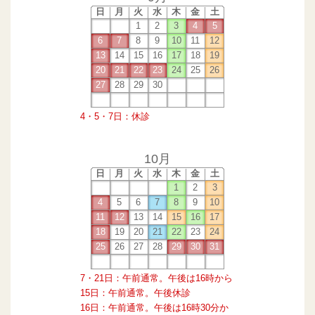
日
月
火
水
木
金
土
1
2
3
4
5
6
7
8
9
10
11
12
13
14
15
16
17
18
19
20
21
22
23
24
25
26
27
28
29
30
4・5・7日：休診
10月
日
月
火
水
木
金
土
1
2
3
4
5
6
7
8
9
10
11
12
13
14
15
16
17
18
19
20
21
22
23
24
25
26
27
28
29
30
31
7・21日：午前通常。午後は16時から
15日：午前通常。午後休診
16日：午前通常。午後は16時30分か