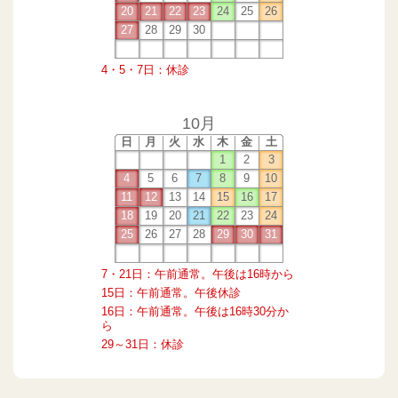
20
21
22
23
24
25
26
27
28
29
30
4・5・7日：休診
10月
日
月
火
水
木
金
土
1
2
3
4
5
6
7
8
9
10
11
12
13
14
15
16
17
18
19
20
21
22
23
24
25
26
27
28
29
30
31
7・21日：午前通常。午後は16時から
15日：午前通常。午後休診
16日：午前通常。午後は16時30分か
ら
29～31日：休診