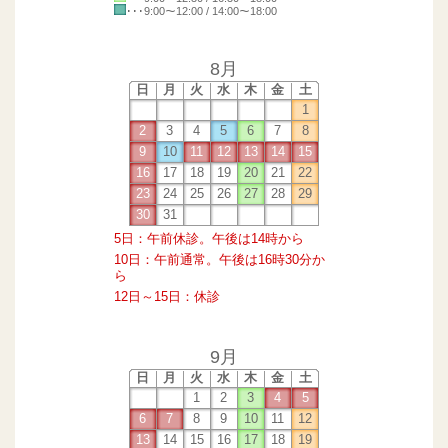
･･･9:00～12:00 / 14:00～18:00
8月
日
月
火
水
木
金
土
1
2
3
4
5
6
7
8
9
10
11
12
13
14
15
16
17
18
19
20
21
22
23
24
25
26
27
28
29
30
31
5日：午前休診。午後は14時から
10日：午前通常。午後は16時30分か
ら
12日～15日：休診
9月
日
月
火
水
木
金
土
1
2
3
4
5
6
7
8
9
10
11
12
13
14
15
16
17
18
19